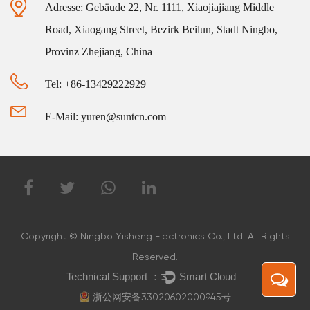
Adresse: Gebäude 22, Nr. 1111, Xiaojiajiang Middle
Road, Xiaogang Street, Bezirk Beilun, Stadt Ningbo,
Provinz Zhejiang, China
Tel: +86-13429222929
E-Mail: yuren@suntcn.com
Copyright © Ningbo Yisheng Electronics Co., Ltd. All Rights
Reserved.
浙公网安备33020602000945号