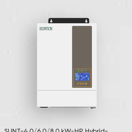
und freigibt, um die Anforderungen des
Versorgungsunternehmens zu erfüllen.
Hybrid-Wechselrichter
▖
Eingebautes WIFI und Bluetooth
Einfache Überwachung und Steuerung des Geräts aus der
Ferne über den integrierten WIFI-Logger oder die Bluetooth-
Verbindung zur speziell entwickelten „Lighting Earth“-App.
▖
Spitzenlastabschaltung
Die Nutzungszeit kann auf bis zu 4 Perioden eingestellt
werden, wobei die Batterie während der Schwachlastzeiten
geladen und während der Spitzenlastzeiten entladen wird, um
Ihre Stromrechnung zu senken.
SUNT-4,0/6,0/8,0 kW-HP Hybrid-