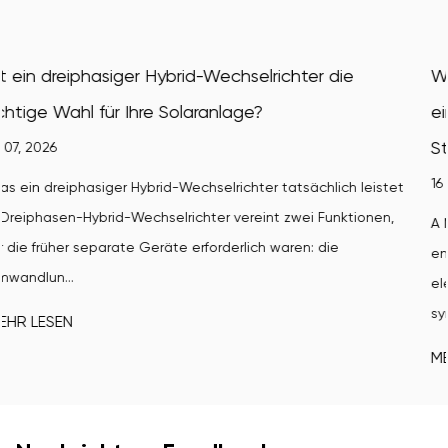
er die
Wie wandelt ein netzgekoppelter Wechs
einer Windkraftanlage Windkraft in nutz
Strom um?
16 07, 2026
chlich leistet
 Funktionen,
A Netzanbindungswechselrichter für Windkraftanl
: die
entscheidende Verbindung zwischen der variabl
elektrischen Leistung einer Windkraftanlage und d
synchronisierten Ene...
MEHR LESEN