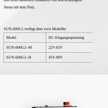
Strom mit dem Netz.
SUN-600G2 verfügt über zwei Modellle:
Model
DC-Eingangsspannung
A
SUN-600G2--M
22V-65V
9
SUN-600G2--H
45V-90V
9