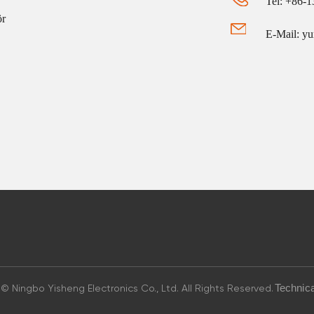
Tel: +86-
ör
E-Mail: y
© Ningbo Yisheng Electronics Co., Ltd. All Rights Reserved.