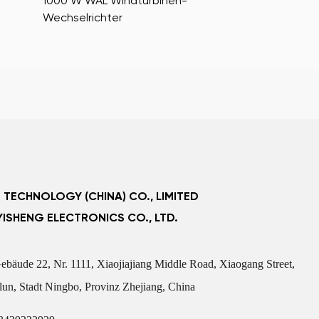
1000 W WAL Windturbinen-
1000 W WDL Wi
Wechselrichter
Wechselrichter
 TECHNOLOGY (CHINA) CO., LIMITED
ISHENG ELECTRONICS CO., LTD.
ebäude 22, Nr. 1111, Xiaojiajiang Middle Road, Xiaogang Street,
lun, Stadt Ningbo, Provinz Zhejiang, China