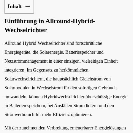
Inhalt
1
Einführung in Allround-Hybrid-
Einführung
Wechselrichter
in
Allround-
Allround-Hybrid-Wechselrichter
sind fortschrittliche
Hybrid-
Energiegeräte, die Solarenergie, Batteriespeicher und
Wechselrichter
Netzstrommanagement in einer einzigen, vielseitigen Einheit
2
integrieren. Im Gegensatz zu herkömmlichen
Energieeffizienz
und
Solarwechselrichtern, die hauptsächlich Gleichstrom von
Optimierung
Solarmodulen in Wechselstrom für den sofortigen Gebrauch
3
umwandeln, können Hybridwechselrichter überschüssige Energie
Energiespeicherfähigkeit
in Batterien speichern, bei Ausfällen Strom liefern und den
4
Stromverbrauch für mehr Effizienz optimieren.
Vielseitigkeit
und
Mit der zunehmenden Verbreitung erneuerbarer Energielösungen