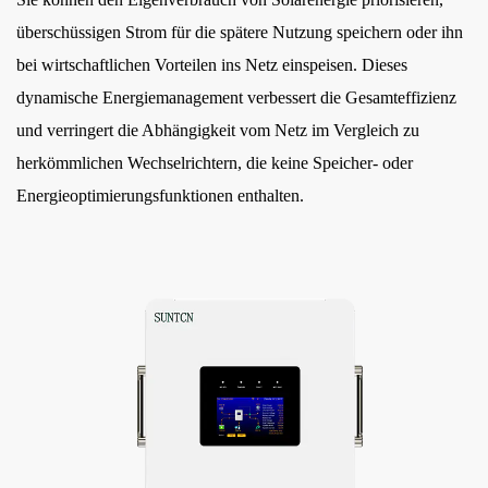
8
überschüssigen Strom für die spätere Nutzung speichern oder ihn
Vorteile
bei wirtschaftlichen Vorteilen ins Netz einspeisen. Dieses
für
dynamische Energiemanagement verbessert die Gesamteffizienz
die
und verringert die Abhängigkeit vom Netz im Vergleich zu
Umwelt
herkömmlichen Wechselrichtern, die keine Speicher- oder
9
Vergleichstabelle:
Energieoptimierungsfunktionen enthalten.
Hybrid-
und
herkömmliche
Solarwechselrichter
10
Anwendungen
in
Haushalten
und