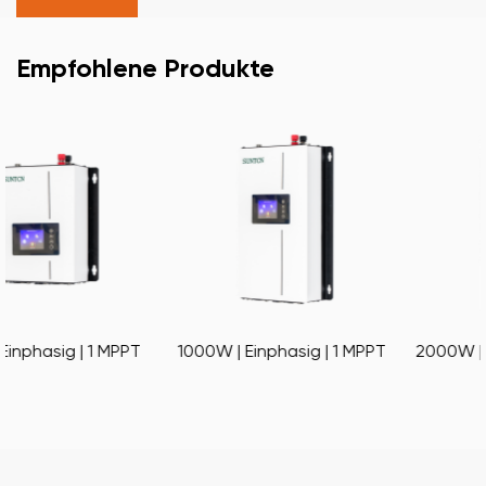
Empfohlene Produkte
PT
1000W | Einphasig | 1 MPPT
2000W | Einphasig | 1 MP