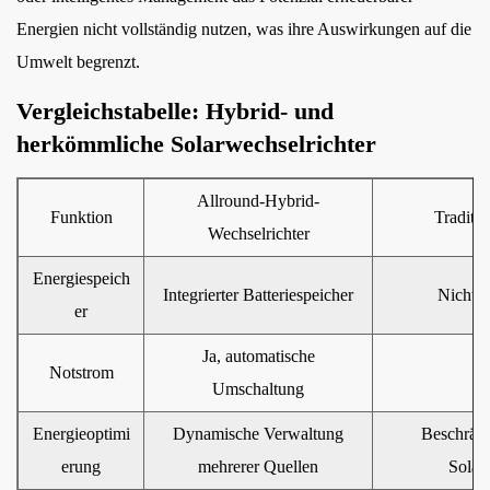
Energien nicht vollständig nutzen, was ihre Auswirkungen auf die
Umwelt begrenzt.
Vergleichstabelle: Hybrid- und
herkömmliche Solarwechselrichter
Allround-Hybrid-
Funktion
Traditio
Wechselrichter
Energiespeich
Integrierter Batteriespeicher
Nicht i
er
Ja, automatische
Notstrom
Umschaltung
Energieoptimi
Dynamische Verwaltung
Beschrän
erung
mehrerer Quellen
Solar