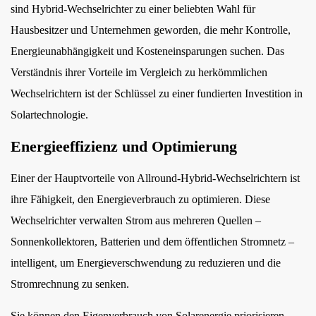
Multi-
sind Hybrid-Wechselrichter zu einer beliebten Wahl für
Source-
Hausbesitzer und Unternehmen geworden, die mehr Kontrolle,
Integration
Energieunabhängigkeit und Kosteneinsparungen suchen. Das
5
Verständnis ihrer Vorteile im Vergleich zu herkömmlichen
Notstrom
Wechselrichtern ist der Schlüssel zu einer fundierten Investition in
und
Solartechnologie.
Zuverlässigkeit
6
Energieeffizienz und Optimierung
Kosteneinsparungen
und
Einer der Hauptvorteile von Allround-Hybrid-Wechselrichtern ist
Kapitalrendite
ihre Fähigkeit, den Energieverbrauch zu optimieren. Diese
7
Wechselrichter verwalten Strom aus mehreren Quellen –
Erweiterte
Sonnenkollektoren, Batterien und dem öffentlichen Stromnetz –
Überwachung
intelligent, um Energieverschwendung zu reduzieren und die
und
Stromrechnung zu senken.
intelligente
Funktionen
Sie können den Eigenverbrauch von Solarenergie priorisieren,