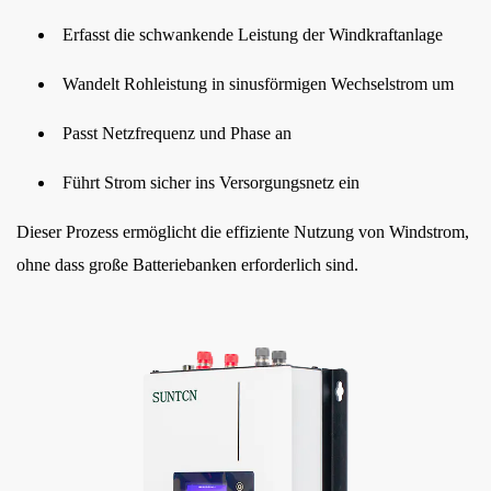
wählen
Sie
Erfasst die schwankende Leistung der Windkraftanlage
den
Wandelt Rohleistung in sinusförmigen Wechselstrom um
richtigen
Wechselrichter
Passt Netzfrequenz und Phase an
aus
7
Führt Strom sicher ins Versorgungsnetz ein
Installations-
Dieser Prozess ermöglicht die effiziente Nutzung von Windstrom,
und
ohne dass große Batteriebanken erforderlich sind.
Wartungstipps
8
Fazit