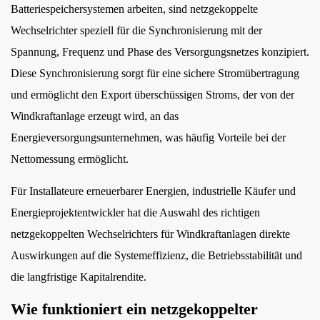
einem
Batteriespeichersystemen arbeiten, sind netzgekoppelte
Windkraftsystem?
Wechselrichter speziell für die Synchronisierung mit der
3
Spannung, Frequenz und Phase des Versorgungsnetzes konzipiert.
Hauptmerkmale
Diese Synchronisierung sorgt für eine sichere Stromübertragung
eines
und ermöglicht den Export überschüssigen Stroms, der von der
hochwertigen
Windkraftanlage erzeugt wird, an das
netzgekoppelten
Energieversorgungsunternehmen, was häufig Vorteile bei der
Wechselrichters
für
Nettomessung ermöglicht.
Windkraftanlagen
Für Installateure erneuerbarer Energien, industrielle Käufer und
3.1
Energieprojektentwickler hat die Auswahl des richtigen
Hohe
netzgekoppelten Wechselrichters für Windkraftanlagen direkte
Umwandlungseffizienz
3.2
Auswirkungen auf die Systemeffizienz, die Betriebsstabilität und
MPPT-
die langfristige Kapitalrendite.
Funktion
Wie funktioniert ein netzgekoppelter
3.3