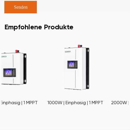
Empfohlene Produkte
PT
1000W | Einphasig | 1 MPPT
2000W | Einphasig | 1 MP