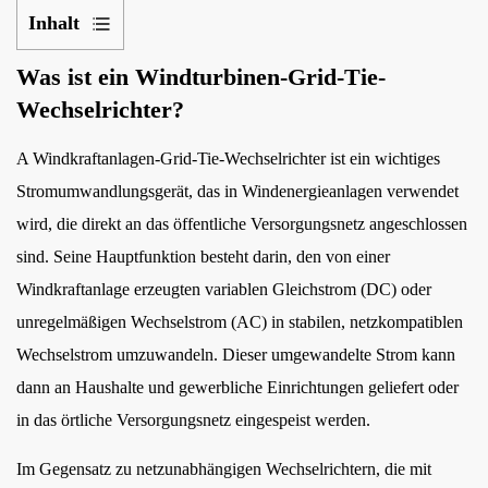
Inhalt
1
Was ist ein Windturbinen-Grid-Tie-
Was
Wechselrichter?
ist
ein
A
Windkraftanlagen-Grid-Tie-Wechselrichter
ist ein wichtiges
Windturbinen-
Stromumwandlungsgerät, das in Windenergieanlagen verwendet
Grid-
wird, die direkt an das öffentliche Versorgungsnetz angeschlossen
Tie-
sind. Seine Hauptfunktion besteht darin, den von einer
Wechselrichter?
2
Windkraftanlage erzeugten variablen Gleichstrom (DC) oder
Wie
unregelmäßigen Wechselstrom (AC) in stabilen, netzkompatiblen
funktioniert
Wechselstrom umzuwandeln. Dieser umgewandelte Strom kann
ein
dann an Haushalte und gewerbliche Einrichtungen geliefert oder
netzgekoppelter
in das örtliche Versorgungsnetz eingespeist werden.
Wechselrichter
in
Im Gegensatz zu netzunabhängigen Wechselrichtern, die mit