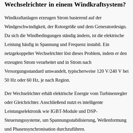
Wechselrichter in einem Windkraftsystem?
Gitterschutzmechanismus
3.4
Windkraftanlagen erzeugen Strom basierend auf der
Intelligente
Windgeschwindigkeit, der Rotorgröße und dem Generatordesign.
Überwachung
Da sich die Windbedingungen ständig ändern, ist die elektrische
4
Leistung häufig in Spannung und Frequenz instabil. Ein
Anwendungen
von
netzgekoppelter Wechselrichter löst dieses Problem, indem er den
netzgekoppelten
erzeugten Strom verarbeitet und in Strom nach
Wechselrichtern
Versorgungsstandard umwandelt, typischerweise 120 V/240 V bei
für
50 Hz oder 60 Hz, je nach Region.
Windkraftanlagen
5
Der Wechselrichter erhält elektrische Energie vom Turbinenregler
Technische
oder Gleichrichter. Anschließend nutzt es intelligente
Vergleichstabelle
Leistungselektronik wie IGBT-Module und DSP-
6
Steuerungssysteme, um Spannungsstabilisierung, Wellenformung
So
und Phasensynchronisation durchzuführen.