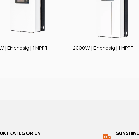
0W | Einphasig | 1 MPPT
1000 W WAL Windturbinen-
Wechselrichter
UKTKATEGORIEN
SUNSHINE