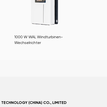
1000 W WDL Windturbinen-
2000 W WAL W
Wechselrichter
Wechselrichte
 TECHNOLOGY (CHINA) CO., LIMITED