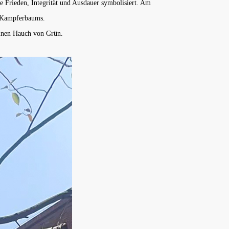
ie Frieden, Integrität und Ausdauer symbolisiert. Am
s Kampferbaums.
einen Hauch von Grün.