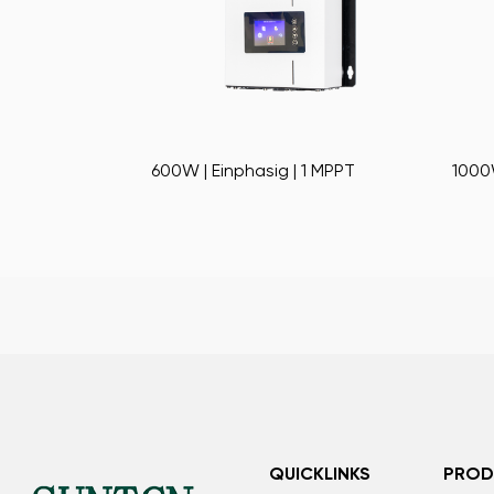
| 1 MPPT
1000W | Einphasig | 1 MPPT
200
QUICKLINKS
PROD